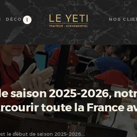
ACCUEIL
TRAITEUR RACLETTE
S
DÉCO
NOS CLIE
FORMULES
DÉCO
ANIMATIONS
NOS CLIENTS
SALONS ET FOIRES
 de saison 2025-2026, not
PAR VILLE
courir toute la France a
VIDÉOS
DEVIS
est le début de saison 2025-2026...