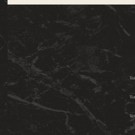
Vo
Vot
Vot