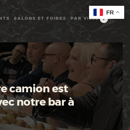
FR
NTS
SALONS ET FOIRES
PAR VILLE
re camion est
vec notre bar à