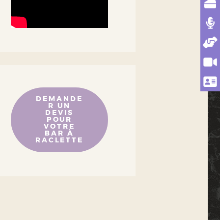
DEMANDE
R UN
DEVIS
POUR
VOTRE
BAR À
RACLETTE